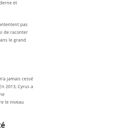
derne et
contentent pas
si de raconter
dans le grand
n’a jamais cessé
 En 2013, Cyrus a
une
re le niveau
té