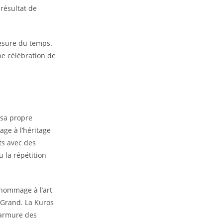
résultat de
esure du temps.
ne célébration de
 sa propre
ge à l’héritage
ts avec des
u la répétition
n hommage à l’art
e Grand. La Kuros
’armure des