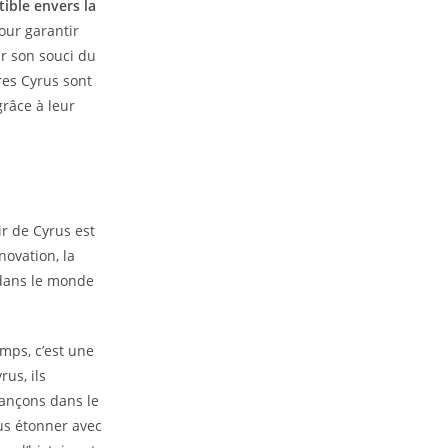
ible envers la
our garantir
ur son souci du
res Cyrus sont
grâce à leur
ir de Cyrus est
ovation, la
 dans le monde
mps, c’est une
rus, ils
ançons dans le
us étonner avec