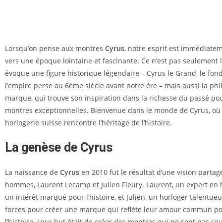
Lorsqu’on pense aux montres
Cyrus
, notre esprit est immédiate
vers une époque lointaine et fascinante. Ce n’est pas seulement 
évoque une figure historique légendaire – Cyrus le Grand, le fon
l’empire perse au 6ème siècle avant notre ère – mais aussi la phi
marque, qui trouve son inspiration dans la richesse du passé po
montres exceptionnelles. Bienvenue dans le monde de Cyrus, où 
horlogerie suisse rencontre l’héritage de l’histoire.
La genèse de Cyrus
La naissance de
Cyrus
en 2010 fut le résultat d’une vision parta
hommes, Laurent Lecamp et Julien Fleury. Laurent, un expert en 
un intérêt marqué pour l’histoire, et Julien, un horloger talentueu
forces pour créer une marque qui reflète leur amour commun pou
l’histoire. Leur but était de créer des montres qui ne sont pas s