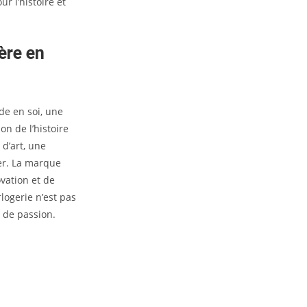
r l’histoire et
ère en
de en soi, une
on de l’histoire
d’art, une
der. La marque
ovation et de
rlogerie n’est pas
t de passion.