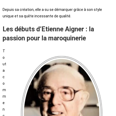
Depuis sa création, elle a su se démarquer grâce à son style
unique et sa quête incessante de qualité.
Les débuts d’Etienne Aigner : la
passion pour la maroquinerie
T
o
ut
a
c
o
m
m
e
n
c