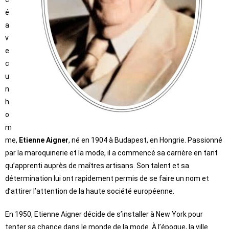
é
a
v
e
c
u
n
h
o
m
me,
Etienne Aigner
, né en 1904 à Budapest, en Hongrie. Passionné
par la maroquinerie et la mode, il a commencé sa carrière en tant
qu’apprenti auprès de maîtres artisans. Son talent et sa
détermination lui ont rapidement permis de se faire un nom et
d’attirer l’attention de la haute société européenne.
En 1950, Etienne Aigner décide de s’installer à New York pour
tenter sa chance dans le monde de la mode. À l’époque, la ville