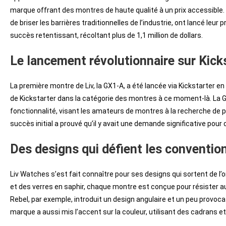
marque offrant des montres de haute qualité à un prix accessible
de briser les barrières traditionnelles de l’industrie, ont lancé l
succès retentissant, récoltant plus de 1,1 million de dollars.
Le lancement révolutionnaire sur Kick
La première montre de Liv, la GX1-A, a été lancée via Kickstarter e
de Kickstarter dans la catégorie des montres à ce moment-là. La 
fonctionnalité, visant les amateurs de montres à la recherche de p
succès initial a prouvé qu’il y avait une demande significative po
Des designs qui défient les conventio
Liv Watches s’est fait connaître pour ses designs qui sortent de l’or
et des verres en saphir, chaque montre est conçue pour résister a
Rebel, par exemple, introduit un design angulaire et un peu provo
marque a aussi mis l’accent sur la couleur, utilisant des cadrans et d