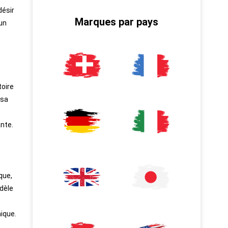
désir
Marques par pays
 un
toire
 sa
ante.
que,
dèle
mique.