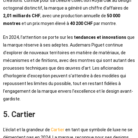
créations. Connue pour sa célèbre collection Royal Oak au design
octogonal distinctif, la marque a généré un chiffre d’affaires de
2,01 milliards CHF
, avec une production annuelle de
50 000
montres
et un prix moyen élevé à
40 200 CHF
par montre.
En 2024, l’attention se porte sur les
tendances et innovations
que
la marque réserve à ses adeptes. Audemars Piguet continue
d’explorer de nouveaux territoires en matière de matériaux, de
mécanismes et de finitions, avec des montres qui sont autant des
prouesses techniques que des œuvres d’art. Les aficionados
d’horlogerie d’exception peuvent s’attendre à des modèles qui
repoussent les limites du possible, tout en restant fidèles à
l’engagement de la marque envers l’excellence et le design avant-
gardiste.
5. Cartier
L’éclat et la grandeur de
Cartier
en tant que symbole de luxe ne se
démentent pas en 2024. La marque, reconnue pour ses designs