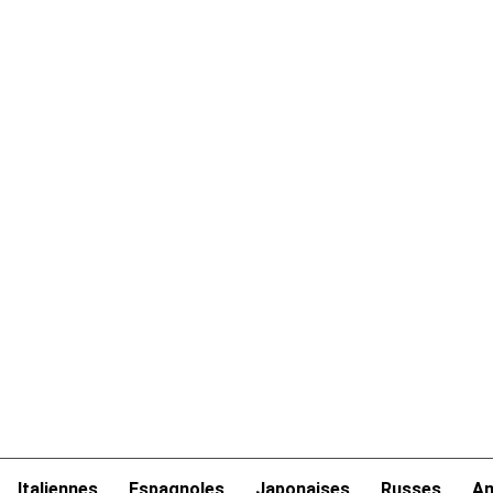
Italiennes
Espagnoles
Japonaises
Russes
Am