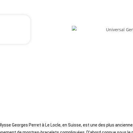
ysse Georges Perret à Le Locle, en Suisse, est une des plus ancienn
eloppement de montres-bracelets compliquées. D’abord connue sous le