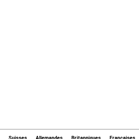
Suisses
Allemandes
Britanniques
Françaises