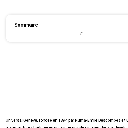
Sommaire
Universal Genève, fondée en 1894 par Numa-Emile Descombes et Ul
manufactures horlogères qui a joué un rôle pionnier dans le dév