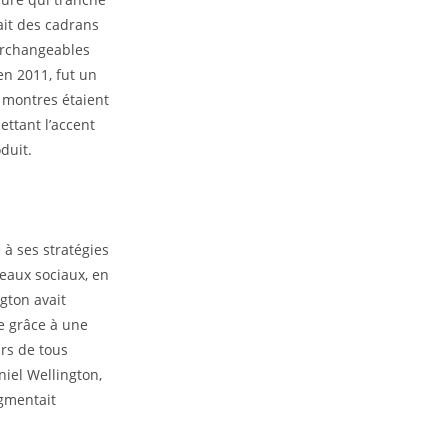
ait des cadrans
terchangeables
 en 2011, fut un
 montres étaient
ettant l’accent
duit.
 à ses stratégies
eaux sociaux, en
ngton avait
e grâce à une
rs de tous
niel Wellington,
gmentait