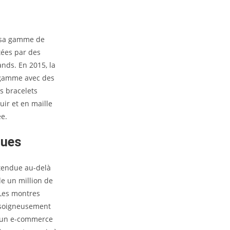
i sa gamme de
tées par des
nds. En 2015, la
n gamme avec des
s bracelets
uir et en maille
ée.
ques
étendue au-delà
de un million de
 Les montres
s soigneusement
r un e-commerce