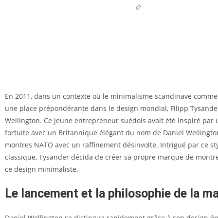
En 2011, dans un contexte où le minimalisme scandinave comme
une place prépondérante dans le design mondial, Filipp Tysande
Wellington. Ce jeune entrepreneur suédois avait été inspiré par
fortuite avec un Britannique élégant du nom de Daniel Wellington
montres NATO avec un raffinement désinvolte. Intrigué par ce st
classique, Tysander décida de créer sa propre marque de montr
ce design minimaliste.
Le lancement et la philosophie de la m
Daniel Wellington se distingua rapidement grâce à son design é