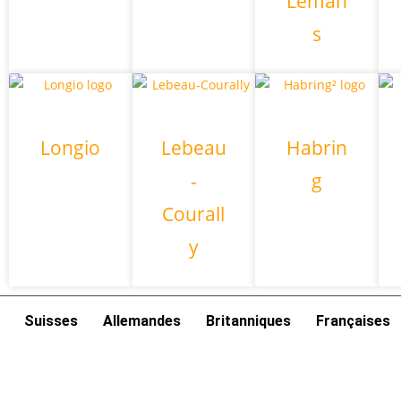
Leman
s
Longio
Lebeau
Habrin
-
g
Courall
y
Suisses
Allemandes
Britanniques
Françaises