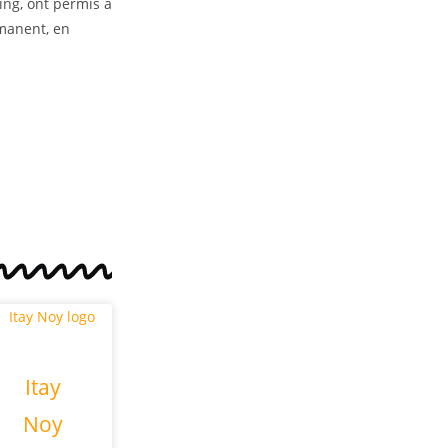
ing, ont permis à
manent, en
Itay
Noy